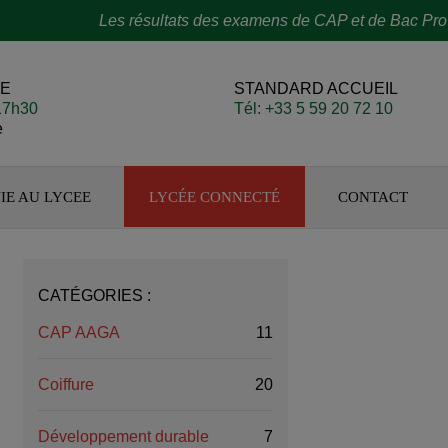
Les résultats des examens de CAP et de Bac Pro sont tomb
YE
STANDARD ACCUEIL
-17h30
Tél: +33 5 59 20 72 10
e
IE AU LYCEE
LYCÉE CONNECTÉ
CONTACT
CATÉGORIES :
CAP AAGA
11
Coiffure
20
Développement durable
7