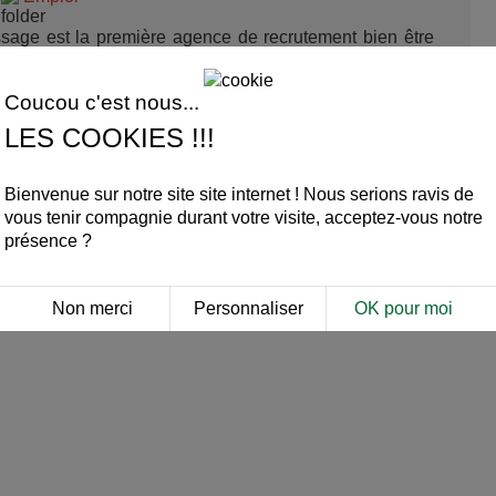
sage est la première agence de recrutement bien être
ous sommes spécialisés dans le massage et les soins
Coucou c'est nous...
LES COOKIES !!!
LIRE LA SUITE
Bienvenue sur notre site site internet ! Nous serions ravis de
vous tenir compagnie durant votre visite, acceptez-vous notre
présence ?
Non merci
Personnaliser
OK pour moi