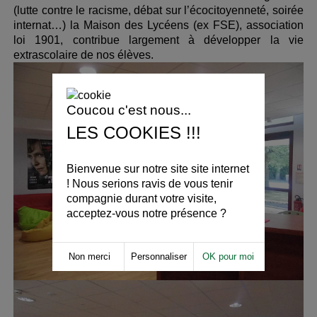
(lutte contre le racisme, débat sur l’écocitoyenneté, soirée
internat…) la Maison des Lycéens (ex FSE), association
loi 1901, contribue largement à développer la vie
extrascolaire de nos élèves.
Coucou c'est nous...
LES COOKIES !!!
Bienvenue sur notre site site internet
! Nous serions ravis de vous tenir
compagnie durant votre visite,
acceptez-vous notre présence ?
Non merci
Personnaliser
OK pour moi